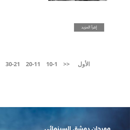
إقرأ المزيد
الأول
<<
1-10
11-20
21-30
مهرجان دمشق السينمائي