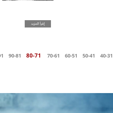
إقرأ المزيد
71-80
-100
81-90
61-70
51-60
41-50
31-40