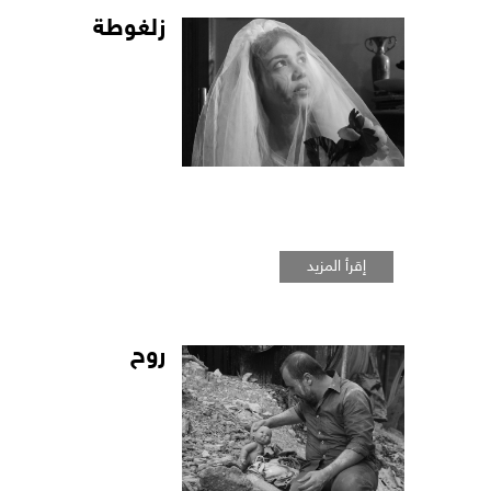
زلغوطة
إقرأ المزيد
روح