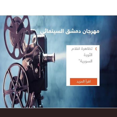
مهرجان دمشق السينمائي
تظاهرة أفلام
الثورة
السورية"
اقرأ المزيد