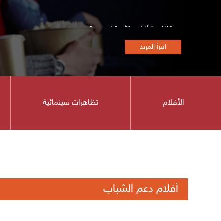
تظاهرة أفلام الثورة السورية
إعلان للكتّاب والمهتمين بتقديم نصوص للإنتاج السينمائي
اقرأ المزيد
بيان من جهاد عبده - مدير المؤسسة العامة للسينما
الهوى والشباب و الأمل المنشود
الأفلام
تظاهرات سينمائية
اعلان نتائج مسابقة الفيلم القصير
فريق رؤية في دار الفنون بالتعاون مع المؤسسة العامة للس
فيلم أيام الرصاص في عرض خاص في دمشق
بقلب البلد جديد مؤسسة السينما
أفلام دعم الشباب
إطلاق مسابقة الفيلم الروائي الطويل الأول لمخرجه
فيلم كما يليق بك على منصة التتويج في مهرجان ليبيا الس