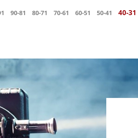
31
-100
81-90
71-80
61-70
51-60
41-50