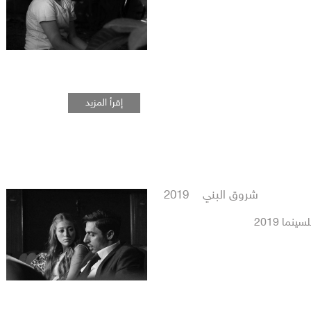
إقرأ المزيد
شروق البني 2019
نما 2019