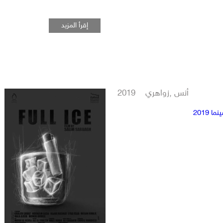
إقرأ المزيد
أنس ,زواهري 2019
 2019