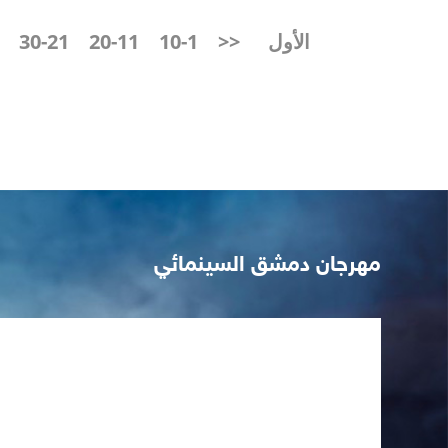
-40
الأول
<<
1-10
11-20
21-30
مهرجان دمشق السينمائي
تظاهرة أفلام الثورة السورية"