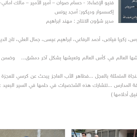
فنيو الإضاءة: - حسام صوان – أمير الأمير – مالك امان
إكسسوار وديكور: أمجد يونس
مدير شؤون الانتاج : مهند ابراهيم
، زكريا فياض، أحمد الرفاعي، ابراهيم عيسى، جمال العلي، تاج الد
نهضة معينة يعيشها العالم في كأس العالم وتعيشها بشكل آخر دمشق...
 المتمثلة بالعجل ...فطاهر الأب العاجز يبحث عن كرسي للعجزة ...و
ة المدارس ...تتشارك هذه الشخصيات في حلمها في السير البعيد عن
يق أحلامها )