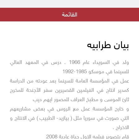
إعلان للكتّاب والمهتمين بتقديم نصوص للإنتاج السينمائي
القائمة
بيان من جهاد عبده - مدير المؤسسة العامة للسينما
الهوى والشباب و الأمل المنشود
اعلان نتائج مسابقة الفيلم القصير
بيان طرابيه
فريق رؤية في دار الفنون بالتعاون مع المؤسسة العامة للسينما
ولد في السويداء عام 1966 . درس في المعهد العالي
فيلم أيام الرصاص في عرض خاص في دمشق
للسينما في موسكو 1985-1992
بقلب البلد جديد مؤسسة السينما
عمل في المؤسسة العامة للسينما بعد عودته من الدراسة
كمدير انتاج في الفيلمين القصيرين سفر الأجنحة للمخرج
إطلاق مسابقة الفيلم الروائي الطويل الأول لمخرجه
ثائ الموسى و مطبخ العراف للمصور ايهم ديب
فيلم كما يليق بك على منصة التتويج في مهرجان ليبيا السينمائي في دورته
و خارج المؤسسة عمل مع الروس في بعض مشاريعهم
الأولى
التي صورت في سوريا مثل ( بيازيد- الطبيب ) في الانتاج و
الاخراج .
قام بتصوير فيلمه الاول حياة عادية 2008