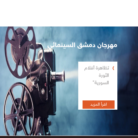
مهرجان دمشق السينمائي
تظاهرة أفلام
الثورة
السورية"
اقرأ المزيد