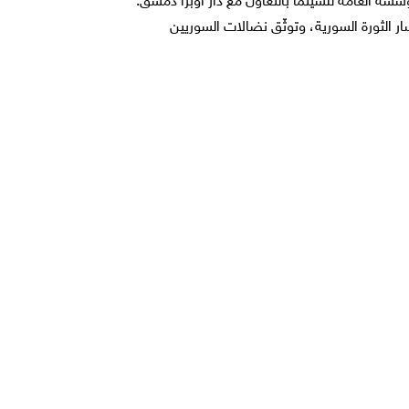
ؤسسة العامة للسينما بالتعاون مع دار أوبرا دمشق.
 الثورة السورية، وتوثّق نضالات السوريين