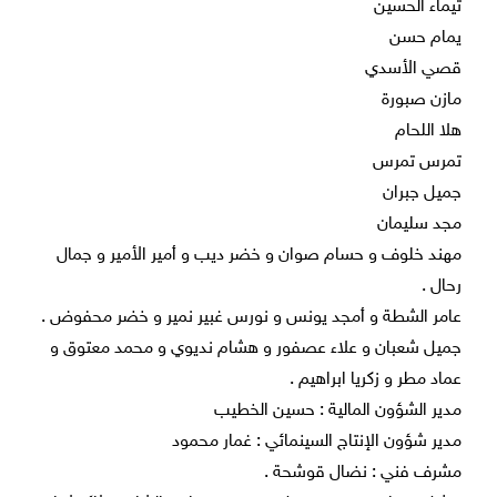
تيماء الحسين
يمام حسن
قصي الأسدي
مازن صبورة
هلا اللحام
تمرس تمرس
جميل جبران
مجد سليمان
مهند خلوف و حسام صوان و خضر ديب و أمير الأمير و جمال
رحال .
عامر الشطة و أمجد يونس و نورس غبير نمير و خضر محفوض .
جميل شعبان و علاء عصفور و هشام نديوي و محمد معتوق و
عماد مطر و زكريا ابراهيم .
مدير الشؤون المالية : حسين الخطيب
مدير شؤون الإنتاج السينمائي : غمار محمود
مشرف فني : نضال قوشحة .