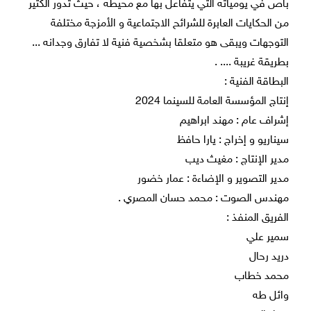
باص في يومياته التي يتفاعل بها مع محيطه ، حيث تدور الكثير
من الحكايات العابرة للشرائح الاجتماعية و الأمزجة مختلفة
التوجهات ويبقى هو متعلقا بشخصية فنية لا تفارق وجدانه ...
بطريقة غريبة .... .
البطاقة الفنية :
إنتاج المؤسسة العامة للسينما 2024
إشراف عام : مهند ابراهيم
سيناريو و إخراج : يارا حافظ
مدير الإنتاج : مغيث ديب
مدير التصوير و الإضاءة : عمار خضور
مهندس الصوت : محمد حسان المصري .
الفريق المنفذ :
سمير علي
دريد رحال
محمد خطاب
وائل طه