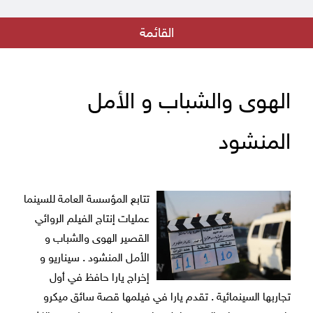
إعلان للكتّاب والمهتمين بتقديم نصوص للإنتاج السينمائي
القائمة
بيان من جهاد عبده - مدير المؤسسة العامة للسينما
الهوى والشباب و الأمل المنشود
اعلان نتائج مسابقة الفيلم القصير
الهوى والشباب و الأمل
فريق رؤية في دار الفنون بالتعاون مع المؤسسة العامة للسينما
المنشود
فيلم أيام الرصاص في عرض خاص في دمشق
بقلب البلد جديد مؤسسة السينما
تتابع المؤسسة العامة للسينما
إطلاق مسابقة الفيلم الروائي الطويل الأول لمخرجه
عمليات إنتاج الفيلم الروائي
القصير الهوى والشباب و
فيلم كما يليق بك على منصة التتويج في مهرجان ليبيا السينمائي في دورته
الأولى
الأمل المنشود . سيناريو و
إخراج يارا حافظ في أول
تجاربها السينمائية . تقدم يارا في فيلمها قصة سائق ميكرو