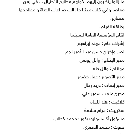
ما زالوا ينظرون إليهم بكونهم مطارح للإحتيال ... في زمن
معاصر وفي قلب مدننا ما زالت صراعات الحياة و مطامحها
تتصارع .
بطاقة الفيلم :
انتاج المؤسسة العامة للسينما
إشراف عام : مهند إبراهيم
نص وإخراج حسن عبد الأمير نجم
مدير الإنتاج : وائل يونس
مونتاج : وائل طه
مدير التصوير : عمار خضور
مدير إضاءة : دريد رحال
مخرج منفذ : سمير علي
كلاكيت : هلا اللحام
سكريبت : مرام سلامة
مسؤول أكسسواروديكور : محمد خطاب
صوت : محمد المصري