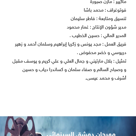
ماكيير : مازن صبورة
فوتوغراف : محمد باشا
تنسيق ومتابعة : فاطر سليمان
مدير شؤون الإنتاج : غمار محمود
المدير المالي : حسين الخطيب .
فريق العمل : مجد يونس و زكريا إبراهيم وسلمان أحمد و زهير
دريوسي و خضر محفوض .
تمثيل : بلال مارتيني و جمال العلي و علي كريم و يوسف مقبل
و وصباح السالم و صفاء سلمان و كساندرا دياب و حسين
أشرف و محمد عيسى.
مهرجان دمشق السينمائي