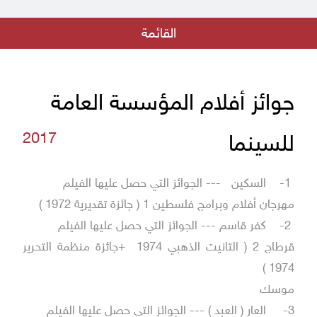
بيان من جهاد عبده - مدير المؤسسة العامة للسينما
القائمة
الهوى والشباب و الأمل المنشود
اعلان نتائج مسابقة الفيلم القصير
فريق رؤية في دار الفنون بالتعاون مع المؤسسة العامة للسينما
جوائز أفلام المؤسسة العامة
فيلم أيام الرصاص في عرض خاص في دمشق
2017
للسينما
بقلب البلد جديد مؤسسة السينما
إطلاق مسابقة الفيلم الروائي الطويل الأول لمخرجه
1-
السكين --- الجوائز التي حصل عليها الفيلم
مهرجان أفلام وبرامج فلسطين 1 ( جائزة تقديرية 1972 )
فيلم كما يليق بك على منصة التتويج في مهرجان ليبيا السينمائي في دورته
الأولى
2-
كفر قاسم --- الجوائز التي حصل عليها الفيلم
قرطاج 2 ( التانيت الذهبي 1974 +جائزة منظمة التحرير
1974 )
موسك
3-
العار ( العبد ) --- الجوائز التي حصل عليها الفيلم