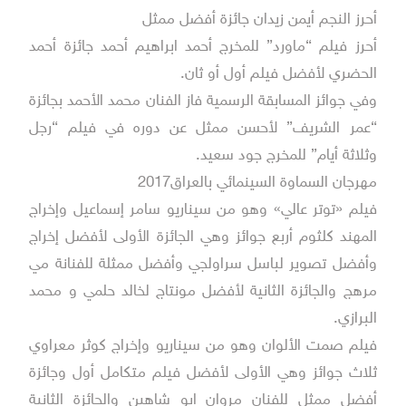
أحرز النجم أيمن زيدان جائزة أفضل ممثل
أحرز فيلم “ماورد” للمخرج أحمد ابراهيم أحمد جائزة أحمد
الحضري لأفضل فيلم أول أو ثان.
وفي جوائز المسابقة الرسمية فاز الفنان محمد الأحمد بجائزة
“عمر الشريف” لأحسن ممثل عن دوره في فيلم “رجل
وثلاثة أيام” للمخرج جود سعيد.
مهرجان السماوة السينمائي بالعراق2017
فيلم «توتر عالي» وهو من سيناريو سامر إسماعيل وإخراج
المهند كلثوم أربع جوائز وهي الجائزة الأولى لأفضل إخراج
وأفضل تصوير لباسل سراولجي وأفضل ممثلة للفنانة مي
مرهج والجائزة الثانية لأفضل مونتاج لخالد حلمي و محمد
البرازي.
فيلم صمت الألوان وهو من سيناريو وإخراج كوثر معراوي
ثلاث جوائز وهي الأولى لأفضل فيلم متكامل أول وجائزة
أفضل ممثل للفنان مروان ابو شاهين والجائزة الثانية