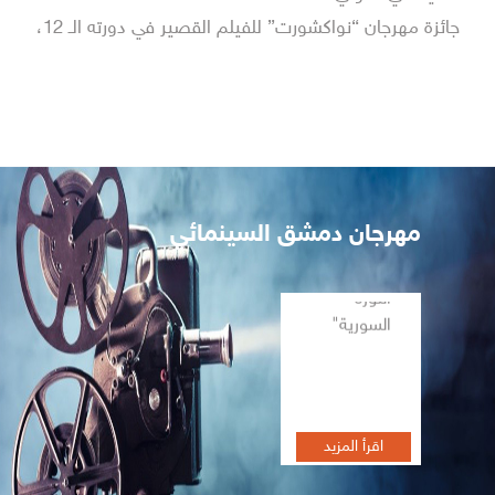
جائزة مهرجان “نواكشورت” للفيلم القصير في دورته الـ 12،
مهرجان دمشق السينمائي
تظاهرة أفلام
اقرأ المزيد
الثورة