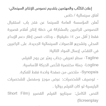
إعلان للكتّاب والمهتمين بتقديم نصوص للإنتاج السينمائي
·
آفاق سينمائية / خاص
تُعلن المؤسسة العامة للسينما عن فتح باب استقبال
النصوص للراغبين بالمشاركة في خطة إنتاج أفلام قصيرة
فقط ( أقل من ١٤ دقيقية) ، وذلك ضمن إطار دعم الإبداع
المحلي وتشجيع الأصوات السينمائية الجديدة. على الراغبين
في التقدّم، إرسال المواد التالية:
Tagline- سطر تعريفي جذاب يعبّر عن روح الفيلم.
Logline- جملة مختصرة تلخّص الحبكة الأساسية.
Synopsis- ملخص من صفحة واحدة فقط للفكرة.
- توصيف الشخصيات: عرض موجز ومفصل للشخصيات
الرئيسية لو كان الفيلم روائيا .
النص الكامل: سيناريو الفيلم القصير (Short Film
Screenplay)