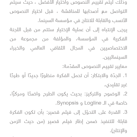
وذلك ليتم تقييم النصوص واختيار الأفضل ، حيث سيتم
التواصل مع أصحابها للمناقشة ، قبل اختيار النصوص
الأنسب والقابلة للانتاج في مؤسسة السينما.
يرجى الإنتباه إلى أن عملية الإختيار ستتم من قبل اللجنة
الفكرية في المؤسسة، والمؤلفة من مجموعة من
الاختصاصيين في المجال الثقافي العالمي والخبراء
السينمائيين.
معايير تقييم النصوص المقدّمة:
1. الجدّة والابتكار: أن تحمل الفكرة منظورًا جديدًا أو طرحًا
غير تقليدي.
2. الوضوح والتركيز: بحيث يكون الطرح واضحًا ومركزًا،
خاصة في الـ Logline و Synopsis.
3. القدرة على التحوّل إلى فيلم قصير: بأن تكون الفكرة
قابلة للتنفيذ ضمن إطار فيلم قصير (من حيث الزمن
والإنتاج).