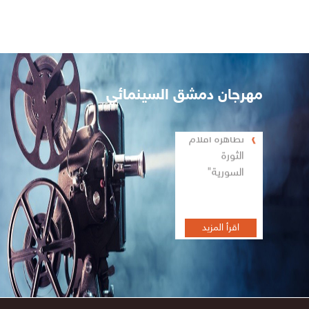
مهرجان دمشق السينمائي
تظاهرة أفلام
الثورة
السورية"
اقرأ المزيد