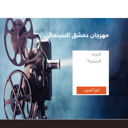
مهرجان دمشق السينمائي
تظاهرة أفلام
الثورة
السورية"
اقرأ المزيد