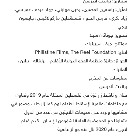
سيناريو: براندت أندرسن
تمثيل: ياسمين المصري، يحيى مهايني، جهاد عبده ، عمر سي،
زياد بكري، فارس الحلو ، قسطنطين ماركولاكيس، جايسون
بيجي
تصوير: جوناثان سيلا
مونتاج: جيف سيبينيك
انتاج: Philistine Films, The Reel Foundation
الجوائز: جائزة منظمة العفو الدولية للأفلام - برليناله - برلين،
ألمانيا -
معلومات عن المخرج
براندت أندرسن
فنان و ناشط زار غزة في فلسطين المحتلة عام 2019 وتعاون
مع منظمات عالمية لإسقاط الطعام لهم كما زار حلب وصور في
مشافيها وتردد على مخيمات اللاجئين في عدد من الدول
متعاونا مع المفوضية العامة لشؤوون الإنسان . قدم فيلم
لاجىء عام 2020 نال عنه جوائز عالمية