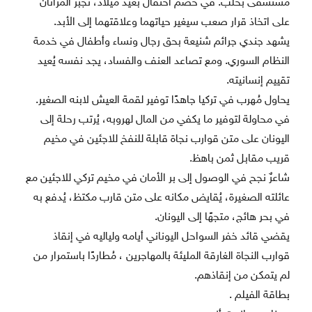
مستشفى بحلب. في خضم احتفال بعيد ميلاد، تُجبر المرأتان
على اتخاذ قرار صعب سيغير حياتهما وعلاقتهما إلى الأبد.
يشهد جندي جرائم شنيعة بحق رجال ونساء وأطفال في خدمة
النظام السوري. ومع تصاعد العنف والفساد، يجد نفسه يُعيد
تقييم إنسانيته.
يحاول مُهرب في تركيا جاهدًا توفير لقمة العيش لابنه الصغير.
في محاولة لتوفير ما يكفي من المال لهروبه، يُرتب رحلة إلى
اليونان على متن قوارب نجاة قابلة للنفخ للاجئين في مخيم
قريب مقابل ثمن باهظ.
شاعرٌ نجح في الوصول إلى بر الأمان في مخيم تركي للاجئين مع
عائلته الصغيرة، يُقايض مكانه على متن قارب مكتظ، يُدفع به
في بحر هائج، متجهًا إلى اليونان.
يقضي قائد خفر السواحل اليوناني أيامه ولياليه في إنقاذ
قوارب النجاة الغارقة المليئة بالمهاجرين ، مُطاردًا باستمرار من
لم يتمكن من إنقاذهم.
بطاقة الفيلم .