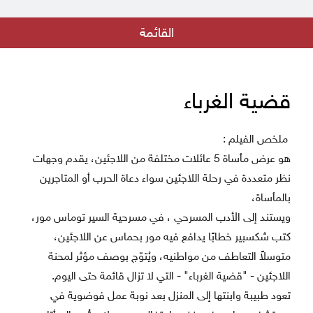
بيان من جهاد عبده - مدير المؤسسة العامة للسينما
القائمة
الهوى والشباب و الأمل المنشود
اعلان نتائج مسابقة الفيلم القصير
قضية الغرباء
فريق رؤية في دار الفنون بالتعاون مع المؤسسة العامة للسينما
فيلم أيام الرصاص في عرض خاص في دمشق
ملخص الفيلم :
هو عرض مأساة 5 عائلات مختلفة من اللاجئين، يقدم وجهات
بقلب البلد جديد مؤسسة السينما
نظر متعددة في رحلة اللاجئين سواء دعاة الحرب أو المتاجرين
إطلاق مسابقة الفيلم الروائي الطويل الأول لمخرجه
بالمأساة،
ويستند إلى الأدب المسرحي ، في مسرحية السير توماس مور،
فيلم كما يليق بك على منصة التتويج في مهرجان ليبيا السينمائي في دورته
الأولى
كتب شكسبير خطابًا يدافع فيه مور بحماس عن اللاجئين،
متوسلاً التعاطف من مواطنيه، ويُتوّج بوصف مؤثر لمحنة
اللاجئين - "قضية الغرباء" - التي لا تزال قائمة حتى اليوم.
تعود طبيبة وابنتها إلى المنزل بعد نوبة عمل فوضوية في