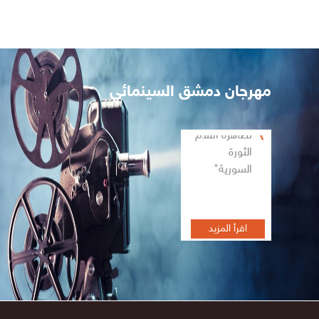
مهرجان دمشق السينمائي
تظاهرة أفلام
الثورة
السورية"
اقرأ المزيد