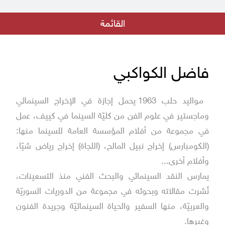
إعلان للكتّاب والمهتمين بتقديم نصوص للإنتاج السينمائي
بيان من جهاد عبده - مدير المؤسسة العامة للسينما
القائمة
الهوى والشباب و الأمل المنشود
اعلان نتائج مسابقة الفيلم القصير
فاضل الكواكبي
فريق رؤية في دار الفنون بالتعاون مع المؤسسة العامة للسينما
مواليد حلب 1963 يحمل إجازة في الإخراج السينمائي
فيلم أيام الرصاص في عرض خاص في دمشق
وماجستير في علوم الفن من كليّة السينما في كييف، عمل
بقلب البلد جديد مؤسسة السينما
في مجموعة من أفلام المؤسسة العامة للسينما منها:
(الكومبارس) إخراج نبيل المالح، (اللجاة) إخراج رياض شيّا،
إطلاق مسابقة الفيلم الروائي الطويل الأول لمخرجه
وأفلام أخرى...
فيلم كما يليق بك على منصة التتويج في مهرجان ليبيا السينمائي في دورته
يمارس النقد السينمائي والبحث الفني منذ التسعينات،
الأولى
نُشرت مقالاته وبحوثه في مجموعة من الدوريات السوريّة
والعربيّة، منها السفير والحياة السينمائيّة وجريدة الفنون
وغيرها.