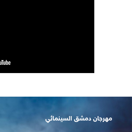
فيلم كما يليق بك على منصة التتويج في مهرجان ليبيا الس
الأولى
مهرجان دمشق السينمائي